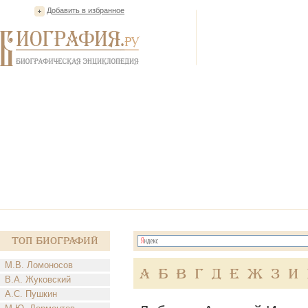
Добавить в избранное
Топ Биографий
М.В. Ломоносов
А
Б
В
Г
Д
Е
Ж
З
И
В.А. Жуковский
А.С. Пушкин