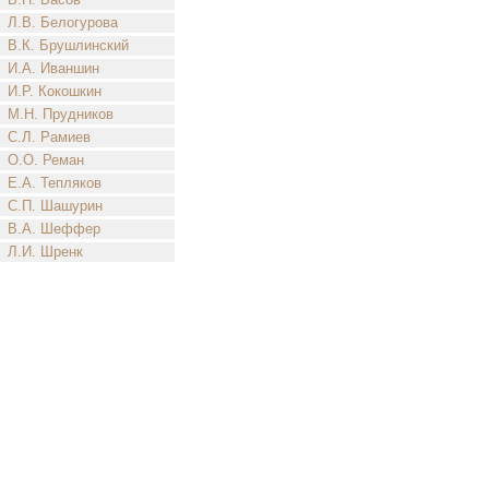
Л.В. Белогурова
В.К. Брушлинский
И.А. Иваншин
И.Р. Кокошкин
М.Н. Прудников
С.Л. Рамиев
О.О. Реман
Е.А. Тепляков
С.П. Шашурин
В.А. Шеффер
Л.И. Шренк