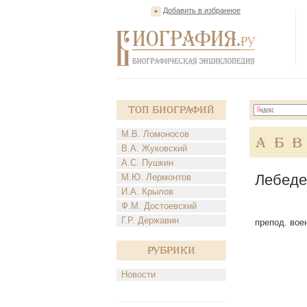
Добавить в избранное
Топ Биографий
М.В. Ломоносов
А
Б
В
В.А. Жуковский
А.С. Пушкин
Лебеде
М.Ю. Лермонтов
И.А. Крылов
Ф.М. Достоевский
Г.Р. Державин
препод. воен
Рубрики
Новости