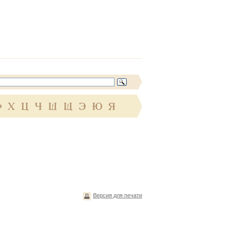
Ф
Х
Ц
Ч
Ш
Щ
Э
Ю
Я
Версия для печати