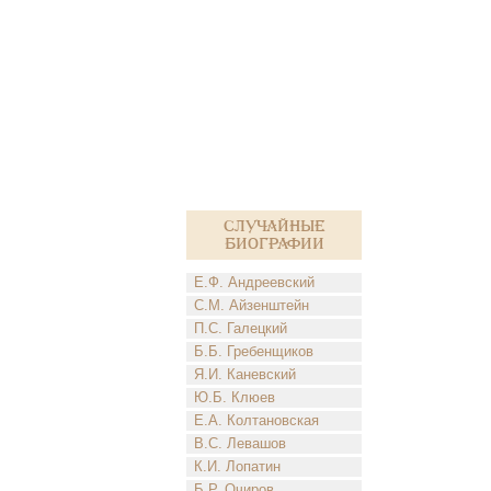
Случайные
биографии
Е.Ф. Андреевский
С.М. Айзенштейн
П.С. Галецкий
Б.Б. Гребенщиков
Я.И. Каневский
Ю.Б. Клюев
Е.А. Колтановская
В.С. Левашов
К.И. Лопатин
Б.Р. Очиров