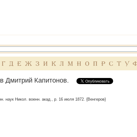
Г
Д
Е
Ж
З
И
К
Л
М
Н
О
П
Р
С
Т
У
в Дмитрий Капитонов.
н. наук Никол. военн. акад., р. 16 июля 1872. {Венгеров}