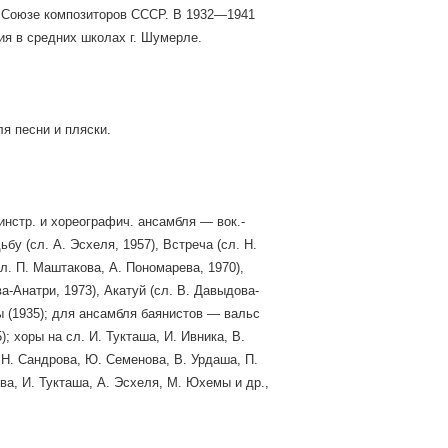
и Союзе композиторов СССР. В 1932—1941
ия в средних школах г. Шумерле.
я песни и пляски.
инстр. и хореографич. ансамбля — вок.-
бу (сл. А. Эсхеля, 1957), Встреча (сл. Н.
сл. П. Маштакова, А. Пономарева, 1970),
а-Анатри, 1973), Акатуй (сл. В. Давыдова-
ы (1935); для ансамбля баянистов — вальс
; хоры на сл. И. Тукташа, И. Ивника, В.
 Н. Сандрова, Ю. Семенова, В. Урдаша, П.
ова, И. Тукташа, А. Эсхеля, М. Юхемы и др.,