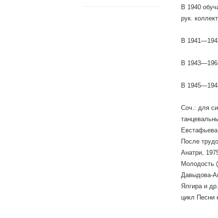
В 1940 обуч
рук. коллек
В 1941—1943
В 1943—1965
В 1945—194
Соч.: для с
танцевальны
Евстафьева 
После трудо
Анатри, 197
Молодость (1
Давыдова-Ан
Ялгира и др
цикл Песни 