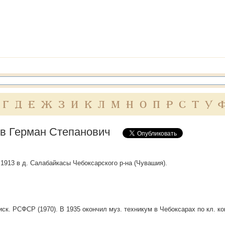
Г
Д
Е
Ж
З
И
К
Л
М
Н
О
П
Р
С
Т
У
в Герман Степанович
. 1913 в д. Салабайкасы Чебоксарского р-на (Чувашия).
 иск. РСФСР (1970). В 1935 окончил муз. техникум в Чебоксарах по кл. к