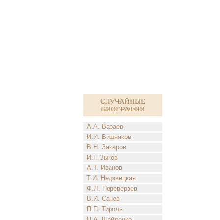
Случайные
биографии
А.А. Вараев
И.И. Вишняков
В.Н. Захаров
И.Г. Зыков
А.Т. Иванов
Т.И. Недзвецкая
Ф.Л. Переверзев
В.И. Санев
П.П. Тироль
Н.А. Шайденко