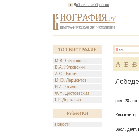
Добавить в избранное
Топ Биографий
М.В. Ломоносов
А
Б
В
В.А. Жуковский
А.С. Пушкин
Лебеде
М.Ю. Лермонтов
И.А. Крылов
Ф.М. Достоевский
Г.Р. Державин
род. 28 апр
Рубрики
Композитор.
Новости
Засл. деят.