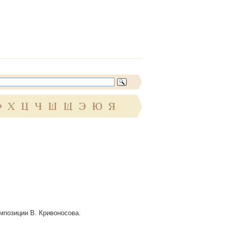
Ф
Х
Ц
Ч
Ш
Щ
Э
Ю
Я
омпозиции В. Кривоносова.