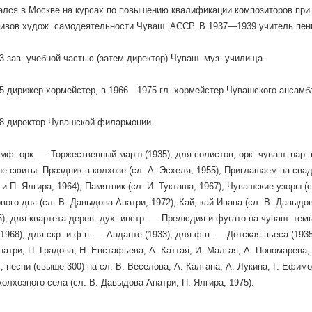
ался в Москве на курсах по повышению квалификации композиторов пр
тивов худож. самодеятельности Чуваш. АССР. В 1937—1939 учитель пен
 зав. учебной частью (затем директор) Чуваш. муз. училища.
 дирижер-хормейстер, в 1966—1975 гл. хормейстер Чувашского ансамбл
8 директор Чувашской филармонии.
имф. оpк. — Торжественный марш (1935); для солистов, орк. чуваш. нар. 
е сюиты: Праздник в колхозе (сл. А. Эсхеля, 1955), Приглашаем на свадь
и П. Ялгира, 1964), Памятник (сл. И. Тукташа, 1967), Чувашские узоры (
вого дня (сл. В. Давыдова-Анатри, 1972), Кай, кай Ивана (сл. В. Давыдов
5); для квартета дерев. дух. инстр. — Прелюдия и фугато на чуваш. тем
968); для скр. и ф-п. — Анданте (1933); для ф-п. — Детская пьеса (1935)
атри, П. Градова, Н. Евстафьева, А. Каттая, И. Малгая, А. Пономарева,
.; песни (свыше 300) на сл. В. Веселова, А. Калгана, А. Лукина, Г. Ефим
колхозного села (сл. В. Давыдова-Анатри, П. Ялгира, 1975).