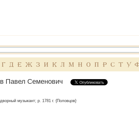
Г
Д
Е
Ж
З
И
К
Л
М
Н
О
П
Р
С
Т
У
в Павел Семенович
ридворный музыкант; р. 1781 г. {Половцов}