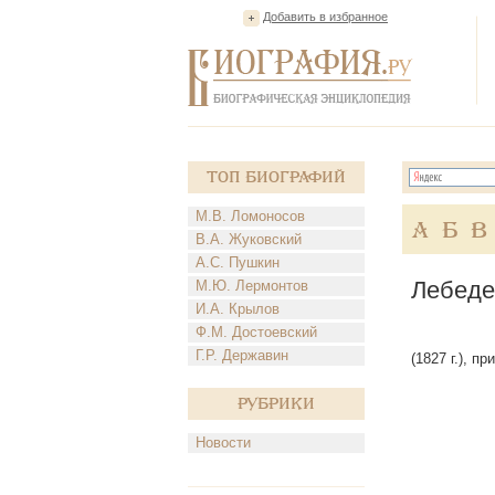
Добавить в избранное
Топ Биографий
М.В. Ломоносов
А
Б
В
В.А. Жуковский
А.С. Пушкин
Лебеде
М.Ю. Лермонтов
И.А. Крылов
Ф.М. Достоевский
Г.Р. Державин
(1827 г.), п
Рубрики
Новости