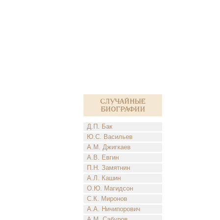
Случайные
биографии
Д.П. Бак
Ю.С. Васильев
А.М. Джигкаев
А.В. Евгин
П.Н. Замятнин
А.Л. Кашин
О.Ю. Магидсон
С.К. Миронов
А.А. Ничипорович
А.М. Сабуров