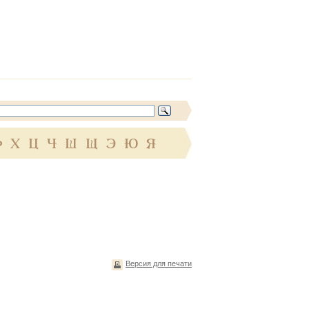
Ф
Х
Ц
Ч
Ш
Щ
Э
Ю
Я
Версия для печати