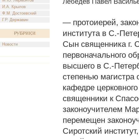
Лебедев Павел Василь
М.Ю. Лермонтов
И.А. Крылов
Ф.М. Достоевский
Г.Р. Державин
— протоиерей, зако
института в С.-Пете
Рубрики
Сын священника г. 
Новости
первоначального об
высшего в С.-Петерб
степенью магистра 
кафедре церковного 
священники к Спасос
законоучителем Мар
перемещен законоу
Сиротский институт,