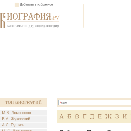
Добавить в избранное
Топ Биографий
М.В. Ломоносов
А
Б
В
Г
Д
Е
Ж
З
И
В.А. Жуковский
А.С. Пушкин