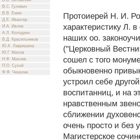
В.С. Гулевич
В.В. Емин
Протоиерей Н. И. Р
Д.Е. Ивантер
характеристику Л. 
И.А. Ивлев
А.Л. Колодкин
наших оо. законоуч
В.Д. Красильников
Ю.А. Лавряшина
("Церковный Вестник
Ю.Г. Милов
сошел с того монуме
Н.Ф. Михнев
П.О. Сухой
обыкновенно привык
Ф.Ф. Чекалин
устроил себе другой
воспитанниц, и на э
нравственным звеном
сближении духовенс
очень просто и без 
Магистерское сочин