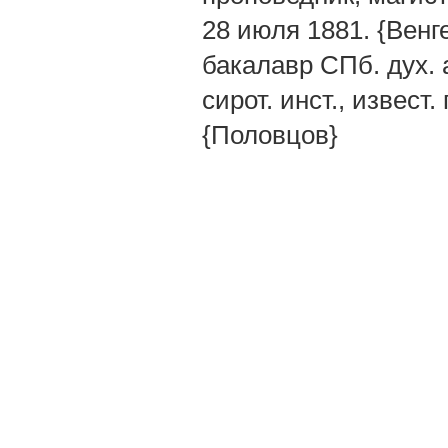
28 июля 1881. {Венг
бакалавр СПб. дух. 
сирот. инст., извест.
{Половцов}