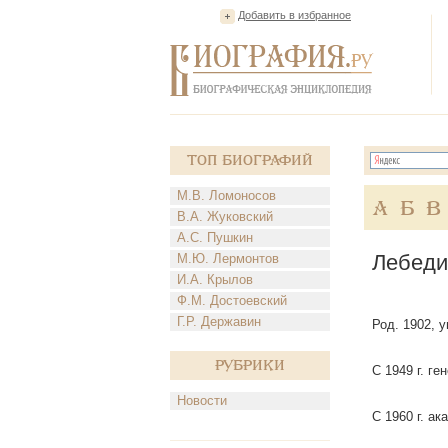
Добавить в избранное
Топ Биографий
М.В. Ломоносов
А
Б
В
В.А. Жуковский
А.С. Пушкин
Лебеди
М.Ю. Лермонтов
И.А. Крылов
Ф.М. Достоевский
Г.Р. Державин
Род. 1902, 
Рубрики
С 1949 г. г
Новости
С 1960 г. а