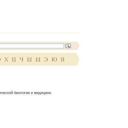
Ф
Х
Ц
Ч
Ш
Щ
Э
Ю
Я
мической биологии и медицине.