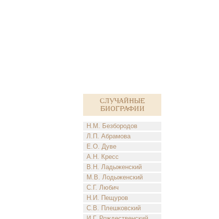
Случайные
биографии
Н.М. Безбородов
Л.П. Абрамова
Е.О. Дуве
А.Н. Кресс
В.Н. Ладыженский
М.В. Лодыженский
С.Г. Любич
Н.И. Пещуров
С.В. Плешковский
И.Г. Рождественский