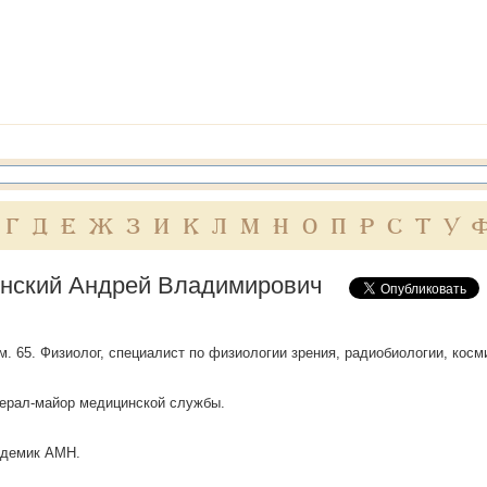
Г
Д
Е
Ж
З
И
К
Л
М
Н
О
П
Р
С
Т
У
нский Андрей Владимирович
ум. 65. Физиолог, специалист по физиологии зрения, радиобиологии, кос
енерал-майор медицинской службы.
кадемик АМН.