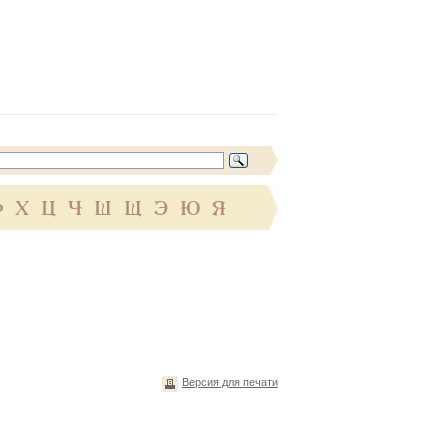
Ф
Х
Ц
Ч
Ш
Щ
Э
Ю
Я
Версия для печати