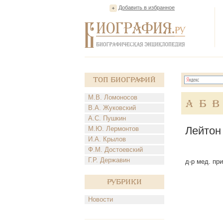
Добавить в избранное
Топ Биографий
М.В. Ломоносов
А
Б
В
В.А. Жуковский
А.С. Пушкин
Лейтон
М.Ю. Лермонтов
И.А. Крылов
Ф.М. Достоевский
Г.Р. Державин
д-р мед. при
Рубрики
Новости