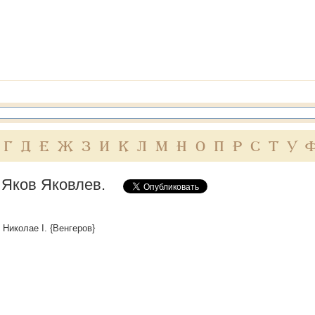
Г
Д
Е
Ж
З
И
К
Л
М
Н
О
П
Р
С
Т
У
 Яков Яковлев.
 Николае I. {Венгеров}