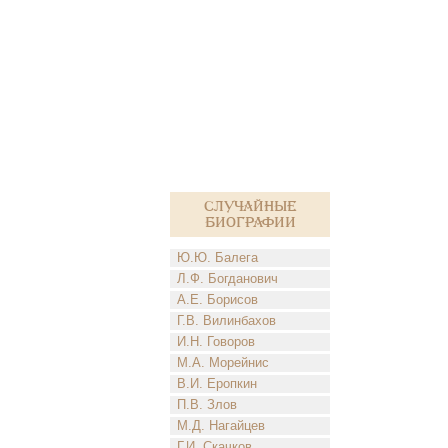
Случайные
биографии
Ю.Ю. Балега
Л.Ф. Богданович
А.Е. Борисов
Г.В. Вилинбахов
И.Н. Говоров
М.А. Морейнис
В.И. Еропкин
П.В. Злов
М.Д. Нагайцев
Г.И. Скачков