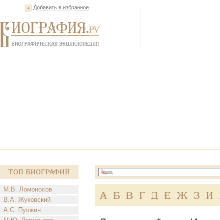
Добавить в избранное
Топ Биографий
М.В. Ломоносов
А
Б
В
Г
Д
Е
Ж
З
И
В.А. Жуковский
А.С. Пушкин