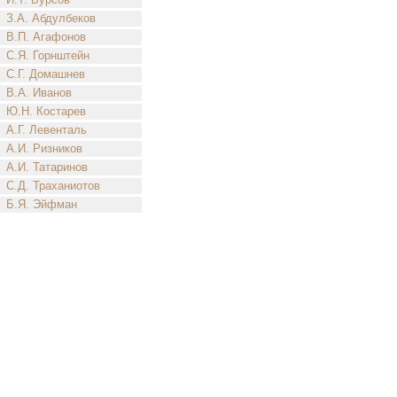
З.А. Абдулбеков
В.П. Агафонов
С.Я. Горнштейн
С.Г. Домашнев
В.А. Иванов
Ю.Н. Костарев
А.Г. Левенталь
А.И. Ризников
А.И. Татаринов
С.Д. Траханиотов
Б.Я. Эйфман