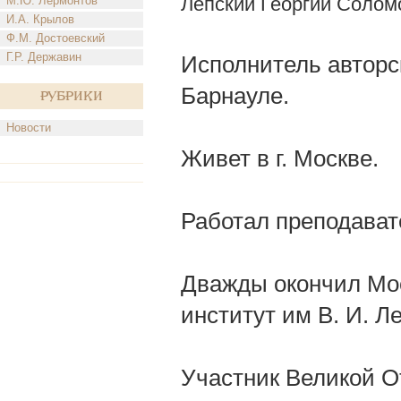
Лепский Георгий Солом
М.Ю. Лермонтов
И.А. Крылов
Ф.М. Достоевский
Г.Р. Державин
Исполнитель авторско
Барнауле.
Рубрики
Новости
Живет в г. Москве.
Работал преподават
Дважды окончил Мос
институт им В. И. Л
Участник Великой От