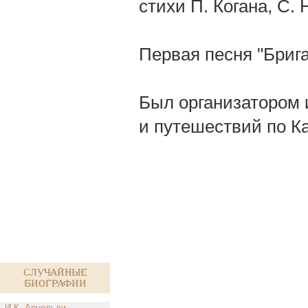
стихи П. Когана, С.
Первая песня "Брига
Был организатором 
и путешествий по К
Случайные
биографии
И.К. Арнольди