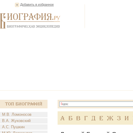
Добавить в избранное
Топ Биографий
М.В. Ломоносов
А
Б
В
Г
Д
Е
Ж
З
И
В.А. Жуковский
А.С. Пушкин