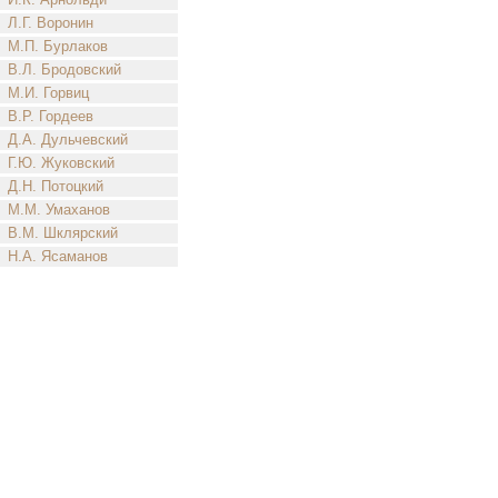
Л.Г. Воронин
М.П. Бурлаков
В.Л. Бродовский
М.И. Горвиц
В.Р. Гордеев
Д.А. Дульчевский
Г.Ю. Жуковский
Д.Н. Потоцкий
М.М. Умаханов
В.М. Шклярский
Н.А. Ясаманов