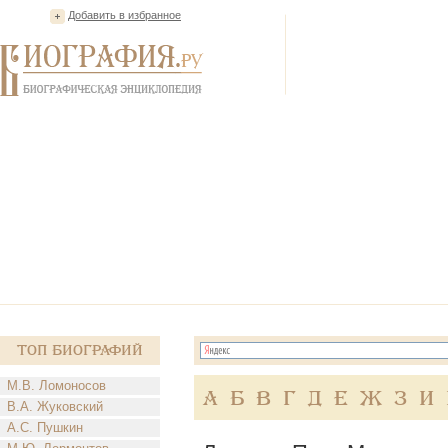
Добавить в избранное
Топ Биографий
М.В. Ломоносов
А
Б
В
Г
Д
Е
Ж
З
И
В.А. Жуковский
А.С. Пушкин