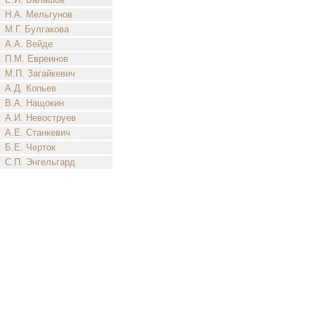
Н.А. Мельгунов
М.Г. Булгакова
А.А. Вейде
П.М. Евреинов
М.П. Загайкевич
А.Д. Копьев
В.А. Нащокин
А.И. Невоструев
А.Е. Станкевич
Б.Е. Черток
С.П. Энгельгард