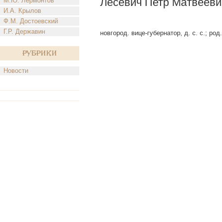
Лесевич Петр Матвееви
М.Ю. Лермонтов
И.А. Крылов
Ф.М. Достоевский
Г.Р. Державин
новгород. вице-губернатор, д. с. с.; род.
Рубрики
Новости