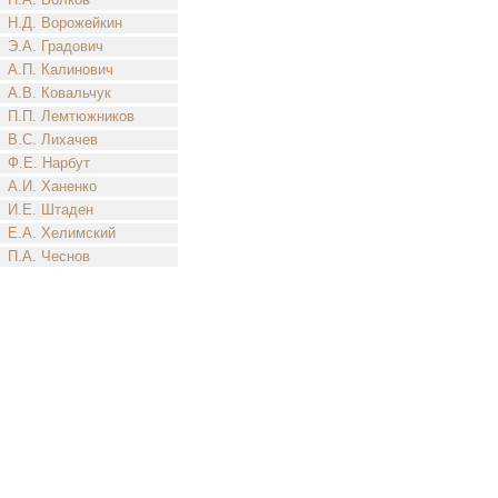
Н.Д. Ворожейкин
Э.А. Градович
А.П. Калинович
А.В. Ковальчук
П.П. Лемтюжников
В.С. Лихачев
Ф.Е. Нарбут
А.И. Ханенко
И.Е. Штаден
Е.А. Хелимский
П.А. Чеснов