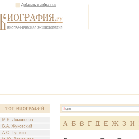
Добавить в избранное
Топ Биографий
М.В. Ломоносов
А
Б
В
Г
Д
Е
Ж
З
И
В.А. Жуковский
А.С. Пушкин