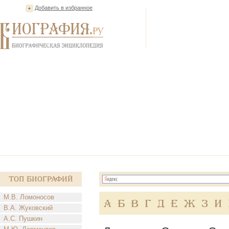
Добавить в избранное
Топ Биографий
М.В. Ломоносов
А
Б
В
Г
Д
Е
Ж
З
И
В.А. Жуковский
А.С. Пушкин