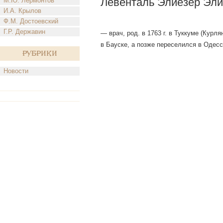
Левенталь Элиезер Эли
М.Ю. Лермонтов
И.А. Крылов
Ф.М. Достоевский
Г.Р. Державин
— врач, род. в 1763 г. в Туккуме (Курл
в Бауске, а позже переселился в Одессу.
Рубрики
Новости