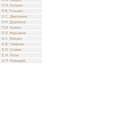
П.П. Головин
Р.Ф. Гольман
О.С. Дмитриева
Н.Н. Дорожеев
П.И. Куркин
П.П. Максимов
А.С. Михаил
И.В. Смирнов
В.И. Славин
Е.И. Титов
А.П. Фавицкий