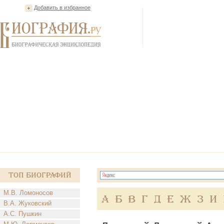
Добавить в избранное
Топ Биографий
М.В. Ломоносов
А
Б
В
Г
Д
Е
Ж
З
И
В.А. Жуковский
А.С. Пушкин