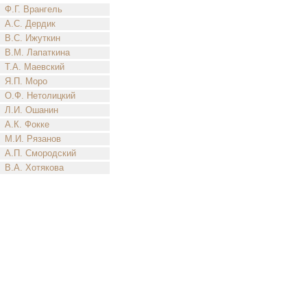
Ф.Г. Врангель
А.С. Дердик
В.С. Ижуткин
В.М. Лапаткина
Т.А. Маевский
Я.П. Моро
О.Ф. Нетолицкий
Л.И. Ошанин
А.К. Фокке
М.И. Рязанов
А.П. Смородский
В.А. Хотякова