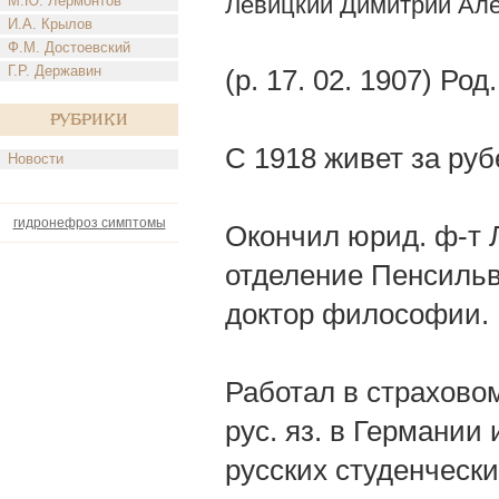
Левицкий Димитрий Ал
М.Ю. Лермонтов
И.А. Крылов
Ф.М. Достоевский
Г.Р. Державин
(р. 17. 02. 1907) Род.
Рубрики
С 1918 живет за ру
Новости
гидронефроз симптомы
Окончил юрид. ф-т Л
отделение Пенсильва
доктор философии.
Работал в страховом
рус. яз. в Германии
русских студенчески