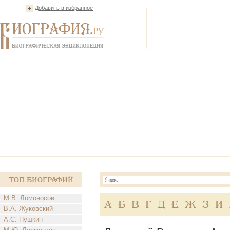
Добавить в избранное
Топ Биографий
М.В. Ломоносов
А
Б
В
Г
Д
Е
Ж
З
И
В.А. Жуковский
А.С. Пушкин