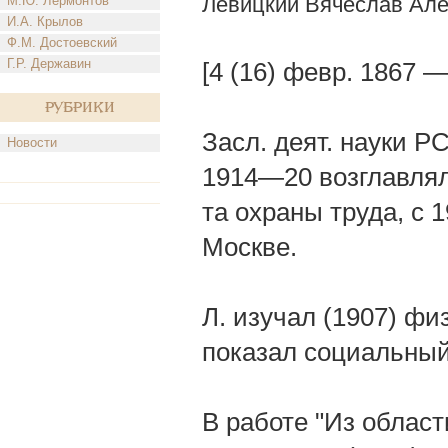
Левицкий Вячеслав Ал
М.Ю. Лермонтов
И.А. Крылов
Ф.М. Достоевский
Г.Р. Державин
[4 (16) февр. 1867 —
Рубрики
Засл. деят. науки Р
Новости
1914—20 возглавлял
та охраны труда, с 
Москве.
Л. изучал (1907) фи
показал социальный
В работе "Из облас