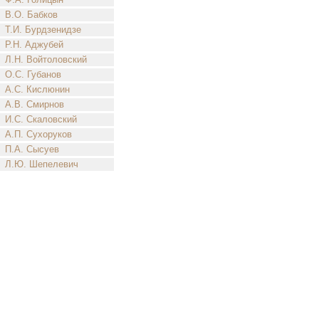
В.О. Бабков
Т.И. Бурдзенидзе
Р.Н. Аджубей
Л.Н. Войтоловский
О.С. Губанов
А.С. Кислюнин
А.В. Смирнов
И.С. Скаловский
А.П. Сухоруков
П.А. Сысуев
Л.Ю. Шепелевич