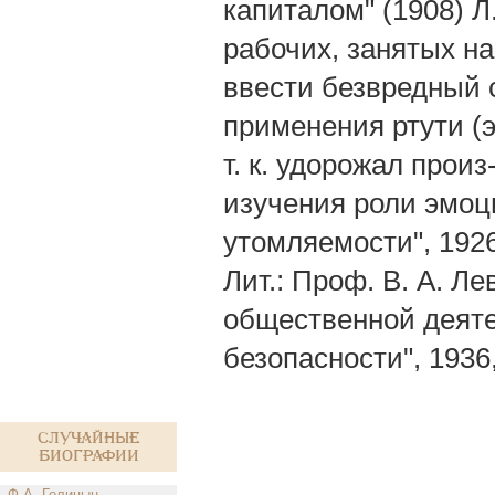
капиталом" (1908) 
рабочих, занятых н
ввести безвредный 
применения ртути (э
т. к. удорожал прои
изучения роли эмоц
утомляемости", 1926
Лит.: Проф. В. А. Л
общественной деятел
безопасности", 1936
Случайные
биографии
Ф.А. Голицын