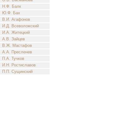
Н.Ф. Балк
Ю.Ф. Бах
В.И. Агафонов
И.Д. Всеволожский
И.А. Житецкий
А.В. Зайцев
В.Ж. Мастафов
А.А. Пресленев
П.А. Тучков
И.Н. Ростиславов
П.П. Сущинский