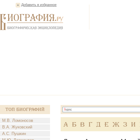
Добавить в избранное
Топ Биографий
М.В. Ломоносов
А
Б
В
Г
Д
Е
Ж
З
И
В.А. Жуковский
А.С. Пушкин