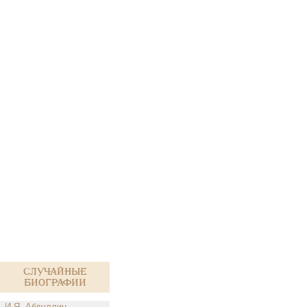
Случайные
биографии
И.Я. Абдуллин