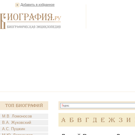
Добавить в избранное
Топ Биографий
М.В. Ломоносов
А
Б
В
Г
Д
Е
Ж
З
И
В.А. Жуковский
А.С. Пушкин