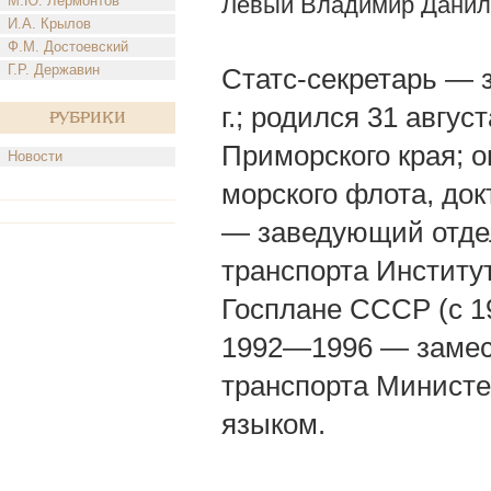
Левый Владимир Данил
М.Ю. Лермонтов
И.А. Крылов
Ф.М. Достоевский
Г.Р. Державин
Статс-секретарь — 
г.; родился 31 авгус
Рубрики
Приморского края; о
Новости
морского флота, до
— заведующий отде
транспорта Институ
Госплане СССР (с 1
1992—1996 — замест
транспорта Министе
языком.