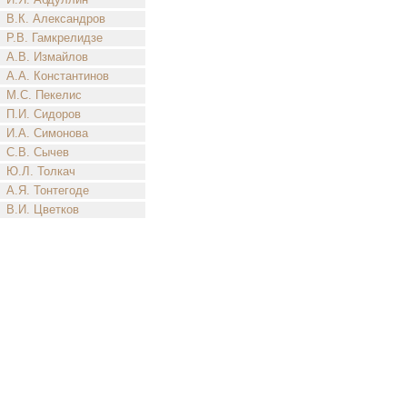
В.К. Александров
Р.В. Гамкрелидзе
А.В. Измайлов
А.А. Константинов
М.С. Пекелис
П.И. Сидоров
И.А. Симонова
С.В. Сычев
Ю.Л. Толкач
А.Я. Тонтегоде
В.И. Цветков