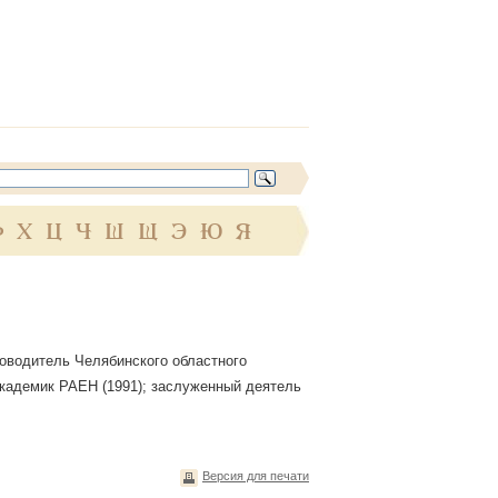
Ф
Х
Ц
Ч
Ш
Щ
Э
Ю
Я
оводитель Челябинского областного
 академик РАЕН (1991); заслуженный деятель
Версия для печати