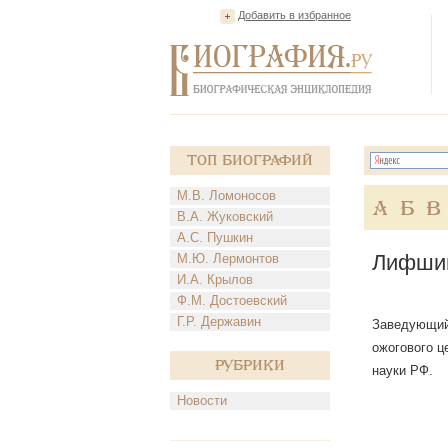
Добавить в избранное
Топ Биографий
М.В. Ломоносов
А
Б
В
В.А. Жуковский
А.С. Пушкин
Лифши
М.Ю. Лермонтов
И.А. Крылов
Ф.М. Достоевский
Г.Р. Державин
Заведующий 
ожогового ц
Рубрики
науки РФ.
Новости