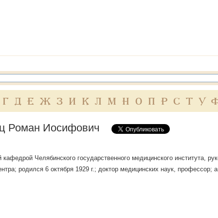
Г
Д
Е
Ж
З
И
К
Л
М
Н
О
П
Р
С
Т
У
ц Роман Иосифович
кафедрой Челябинского государственного медицинского института, рук
ентра; родился 6 октября 1929 г.; доктор медицинских наук, профессор;