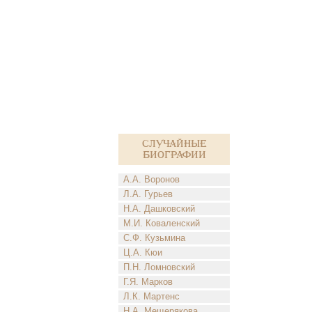
Случайные
биографии
А.А. Воронов
Л.А. Гурьев
Н.А. Дашковский
М.И. Коваленский
С.Ф. Кузьмина
Ц.А. Кюи
П.Н. Ломновский
Г.Я. Марков
Л.К. Мартенс
Н.А. Мещерякова