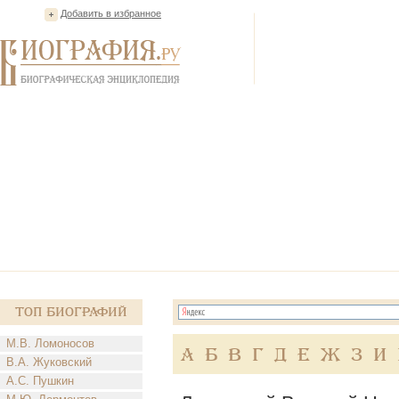
Добавить в избранное
Топ Биографий
М.В. Ломоносов
А
Б
В
Г
Д
Е
Ж
З
И
В.А. Жуковский
А.С. Пушкин