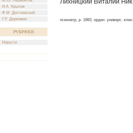
Лихницкий Виталий Ник
М.Ю. Лермонтов
И.А. Крылов
Ф.М. Достоевский
Г.Р. Державин
психиатр, р. 1883, ордин. универс. клин
Рубрики
Новости