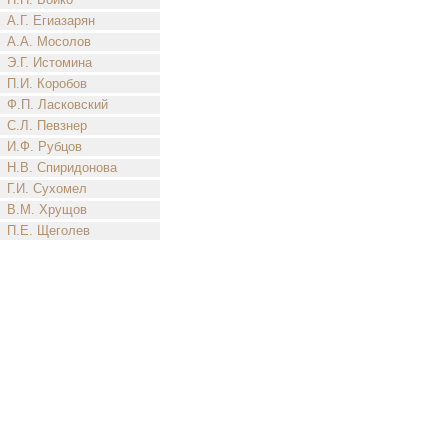
А.Г. Егиазарян
А.А. Мосолов
Э.Г. Истомина
П.И. Коробов
Ф.П. Ласковский
С.Л. Певзнер
И.Ф. Рубцов
Н.В. Спиридонова
Г.И. Сухомел
В.М. Хрущов
П.Е. Щеголев