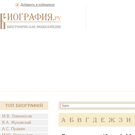
Добавить в избранное
Топ Биографий
М.В. Ломоносов
А
Б
В
Г
Д
Е
Ж
З
И
В.А. Жуковский
А.С. Пушкин