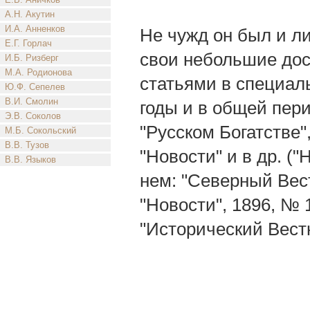
А.Н. Акутин
И.А. Анненков
Не чужд он был и л
Е.Г. Горлач
свои небольшие досу
И.Б. Ризберг
М.А. Родионова
статьями в специал
Ю.Ф. Сепелев
В.И. Смолин
годы и в общей пери
Э.В. Соколов
"Русском Богатстве"
М.Б. Сокольский
В.В. Тузов
"Новости" и в др. (
В.В. Языков
нем: "Северный Вестни
"Новости", 1896, № 
"Исторический Вестн