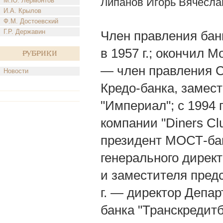
Липанов Игорь Вячесла
М.Ю. Лермонтов
И.А. Крылов
Ф.М. Достоевский
Г.Р. Державин
Член правления банк
в 1957 г.; окончил
Рубрики
— член правления 
Новости
Кредо-банка, замес
"Империал"; с 1994 
компании "Dinеrs Сlu
президент МОСТ-ба
генерального дирек
и заместителя пред
г. — директор Депа
банка "Транскредитб