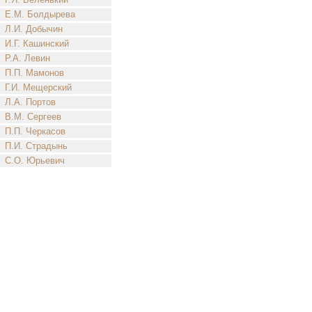
Е.М. Болдырева
Л.И. Добычин
И.Г. Кашинский
Р.А. Левин
П.П. Мамонов
Г.И. Мещерский
Л.А. Портов
В.М. Сергеев
П.П. Черкасов
П.И. Страдынь
С.О. Юрьевич