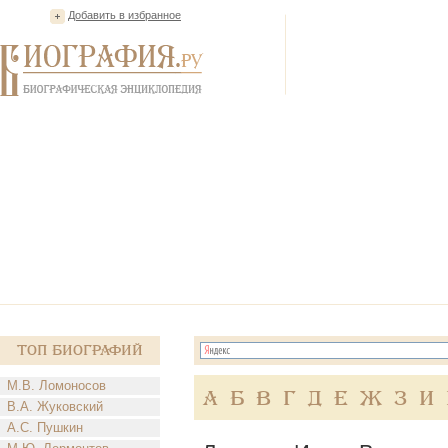
Добавить в избранное
Топ Биографий
М.В. Ломоносов
А
Б
В
Г
Д
Е
Ж
З
И
В.А. Жуковский
А.С. Пушкин