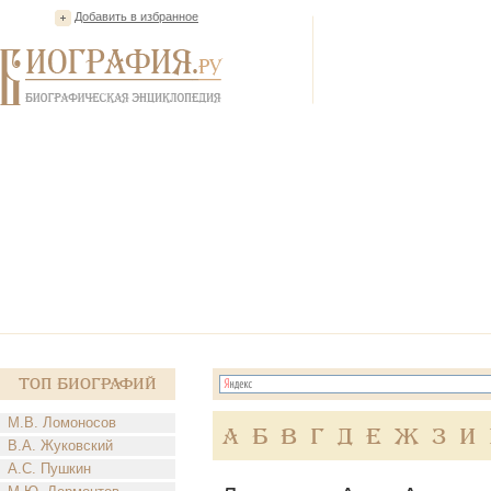
Добавить в избранное
Топ Биографий
М.В. Ломоносов
А
Б
В
Г
Д
Е
Ж
З
И
В.А. Жуковский
А.С. Пушкин