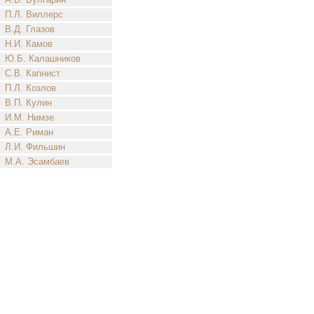
П.Л. Виллерс
В.Д. Глазов
Н.И. Камов
Ю.Б. Калашников
С.В. Капнист
П.Л. Козлов
В.П. Кулин
И.М. Нимзе
А.Е. Риман
Л.И. Фильшин
М.А. Эсамбаев