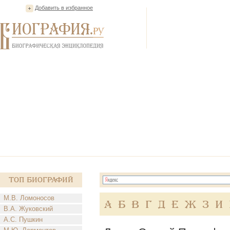
Добавить в избранное
Топ Биографий
М.В. Ломоносов
А
Б
В
Г
Д
Е
Ж
З
И
В.А. Жуковский
А.С. Пушкин