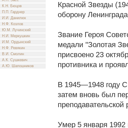
Красной Звезды (194
К.Н. Бюцов
П.П. Гарднер
оборону Ленинграда
И.И. Данилюк
Н.Ф. Козлов
Ю.М. Лучинский
Звание Героя Совет
Н.И. Меркушкин
И.М. Ордынский
медали "Золотая Зв
Н.Ф. Ревякин
присвоено 23 октябр
В.И. Смолин
А.К. Сушкевич
противника и прояв
А.Ю. Шапошников
В 1945—1948 году С
затем вновь был пе
преподавательской 
Умер 5 января 1992 