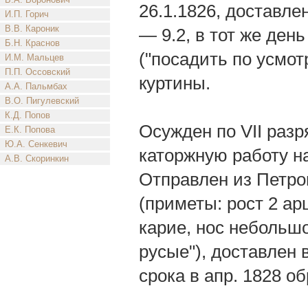
26.1.1826, доставле
И.П. Горич
В.В. Кароник
— 9.2, в тот же ден
Б.Н. Краснов
("посадить по усмот
И.М. Мальцев
П.П. Оссовский
куртины.
А.А. Пальмбах
В.О. Пигулевский
К.Д. Попов
Осужден по VII разр
Е.К. Попова
Ю.А. Сенкевич
каторжную работу на
А.В. Скоринкин
Отправлен из Петро
(приметы: рост 2 арш
карие, нос небольшо
русые"), доставлен 
срока в апр. 1828 об