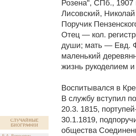
Розена", СПб., 1907 г
Лисовский, Николай
Поручик Пензенского
Отец — кол. регистр
души; мать — Евд. 
маленький деревянн
жизнь рукоделием и 
Воспитывался в Кре
В службу вступил п
20.3. 1815, портупе
30.1.1819, подпоруч
Случайные
биографии
общества Соединенн
Б.А. Воронович