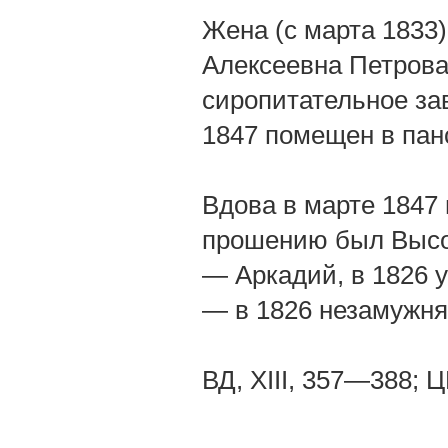
Жена (с марта 1833
Алексеевна Петрова;
сиропитательное за
1847 помещен в панс
Вдова в марте 1847 
прошению был Высоч
— Аркадий, в 1826 у
— в 1826 незамужня
ВД, XIII, 357—388; ЦГА