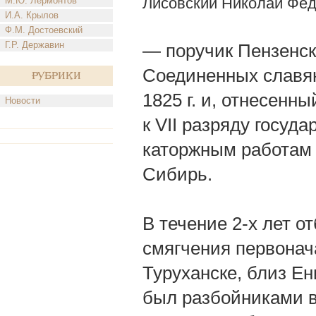
Лисовский Николай Фе
М.Ю. Лермонтов
И.А. Крылов
Ф.М. Достоевский
Г.Р. Державин
— поручик Пензенско
Соединенных славян
Рубрики
1825 г. и, отнесенн
Новости
к VІІ разряду госуд
каторжным работам н
Сибирь.
В течение 2-х лет о
смягчения первонача
Туруханске, близ Ени
был разбойниками в