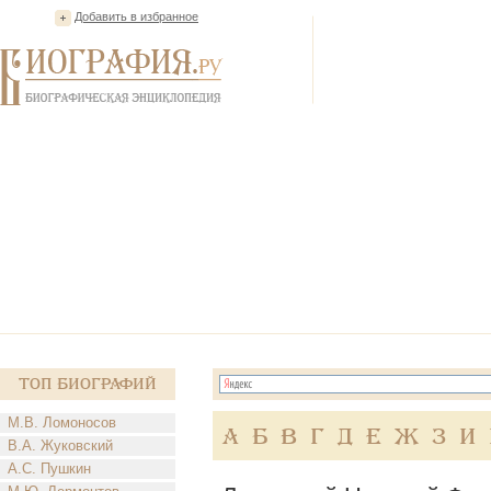
Добавить в избранное
Топ Биографий
М.В. Ломоносов
А
Б
В
Г
Д
Е
Ж
З
И
В.А. Жуковский
А.С. Пушкин