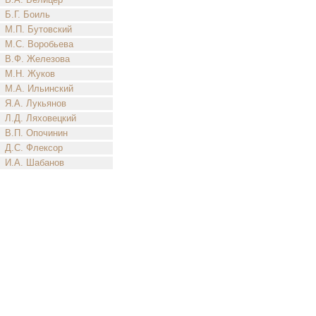
Б.Г. Боиль
М.П. Бутовский
М.С. Воробьева
В.Ф. Железова
М.Н. Жуков
М.А. Ильинский
Я.А. Лукьянов
Л.Д. Ляховецкий
В.П. Опочинин
Д.С. Флексор
И.А. Шабанов