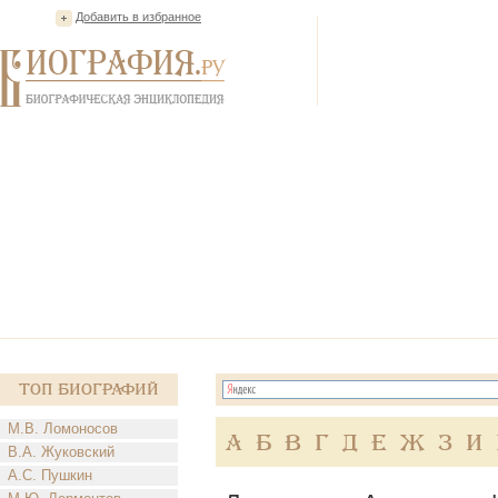
Добавить в избранное
Топ Биографий
М.В. Ломоносов
А
Б
В
Г
Д
Е
Ж
З
И
В.А. Жуковский
А.С. Пушкин