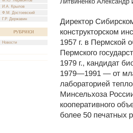
Литвиненко Александр 
М.Ю. Лермонтов
И.А. Крылов
Ф.М. Достоевский
Г.Р. Державин
Директор Сибирском
конструкторском инс
Рубрики
1957 г. в Пермской 
Новости
Пермского государст
1979 г., кандидат б
1979—1991 — от мла
лабораторией тепл
Минсельхоза России
кооперативного объ
более 50 печатных р