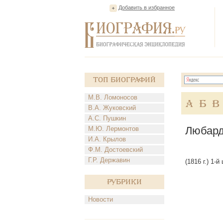
Добавить в избранное
Топ Биографий
М.В. Ломоносов
А
Б
В
В.А. Жуковский
А.С. Пушкин
Любард
М.Ю. Лермонтов
И.А. Крылов
Ф.М. Достоевский
Г.Р. Державин
(1816 г.) 1-
Рубрики
Новости