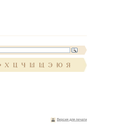
Ф
Х
Ц
Ч
Ш
Щ
Э
Ю
Я
Версия для печати