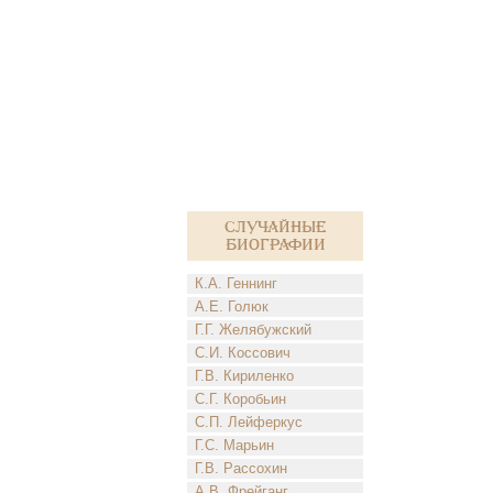
Случайные
биографии
К.А. Геннинг
А.Е. Голюк
Г.Г. Желябужский
С.И. Коссович
Г.В. Кириленко
С.Г. Коробьин
С.П. Лейферкус
Г.С. Марьин
Г.В. Рассохин
А.В. Фрейганг