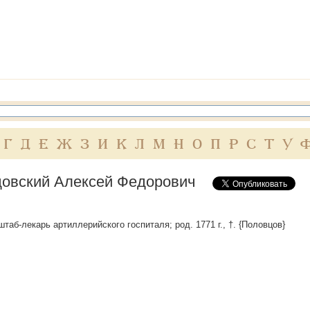
Г
Д
Е
Ж
З
И
К
Л
М
Н
О
П
Р
С
Т
У
овский Алексей Федорович
й штаб-лекарь артиллерийского госпиталя; род. 1771 г., †. {Половцов}