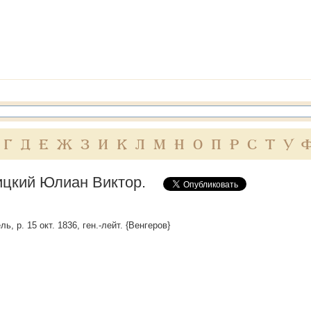
Г
Д
Е
Ж
З
И
К
Л
М
Н
О
П
Р
С
Т
У
цкий Юлиан Виктор.
ль, р. 15 окт. 1836, ген.-лейт. {Венгеров}