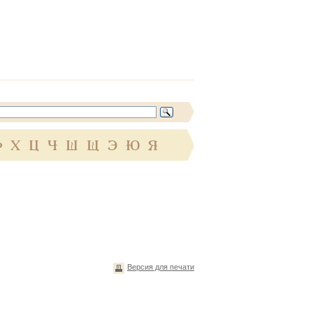
Ф
Х
Ц
Ч
Ш
Щ
Э
Ю
Я
Версия для печати