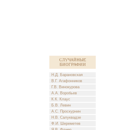
Случайные
биографии
Н.Д. Барановская
В.Г. Агафонников
Г.В. Винокурова
А.А. Воробьев
К.К. Клаус
Б.В. Левин
А.С. Проскурнин
Н.В. Салуквадзе
Ф.И. Шереметев
Я.В. Флиер