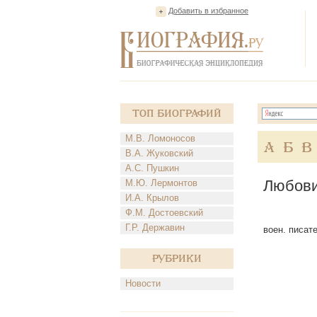
Добавить в избранное
Топ Биографий
М.В. Ломоносов
А
Б
В
В.А. Жуковский
А.С. Пушкин
Любови
М.Ю. Лермонтов
И.А. Крылов
Ф.М. Достоевский
Г.Р. Державин
воен. писате
Рубрики
Новости