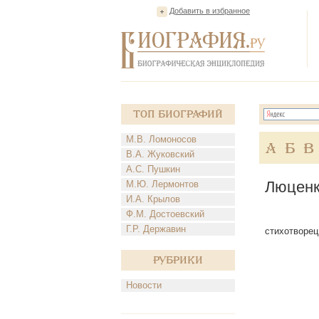
Добавить в избранное
Топ Биографий
М.В. Ломоносов
А
Б
В
В.А. Жуковский
А.С. Пушкин
Люценк
М.Ю. Лермонтов
И.А. Крылов
Ф.М. Достоевский
Г.Р. Державин
стихотворец,
Рубрики
Новости