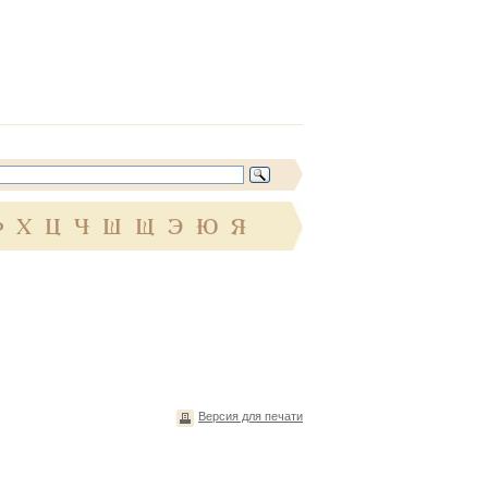
Ф
Х
Ц
Ч
Ш
Щ
Э
Ю
Я
Версия для печати