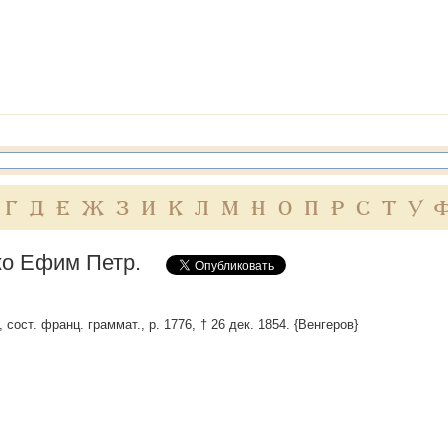
Г
Д
Е
Ж
З
И
К
Л
М
Н
О
П
Р
С
Т
У
о Ефим Петр.
 сост. франц. граммат., р. 1776, † 26 дек. 1854. {Венгеров}