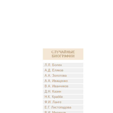
Случайные
биографии
Л.Л. Болен
А.Д. Еляков
А.А. Золотова
А.А. Иващенко
В.А. Иванчиков
Д.Н. Казин
Н.К. Краббе
Ф.И. Ланге
Е.Г. Листопадова
В.И. Мелехов