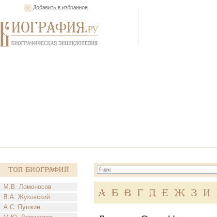
Добавить в избранное
Топ Биографий
М.В. Ломоносов
А
Б
В
Г
Д
Е
Ж
З
И
В.А. Жуковский
А.С. Пушкин