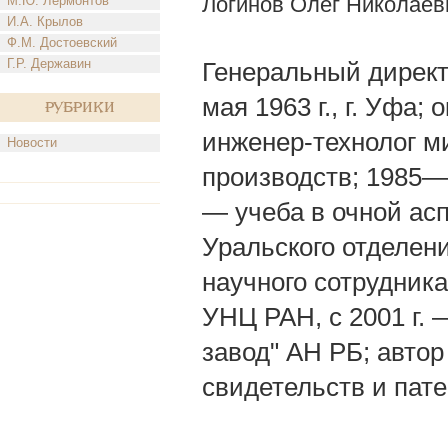
Логинов Олег Николаев
М.Ю. Лермонтов
И.А. Крылов
Ф.М. Достоевский
Г.Р. Державин
Генеральный директ
мая 1963 г., г. Уфа
Рубрики
инженер-технолог м
Новости
производств; 1985
— учеба в очной ас
Уральского отделе
научного сотрудника
УНЦ РАН, с 2001 г.
завод" АН РБ; автор 
свидетельств и пате