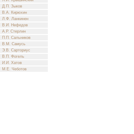
Д.П. Зыков
В.А. Кирюхин
Л.Ф. Ланкинен
В.И. Нефедов
А.Р. Стерлин
П.П. Сальников
В.М. Самусь
Э.В. Сарториус
В.П. Фогель
И.И. Хатов
М.Е. Чеботов