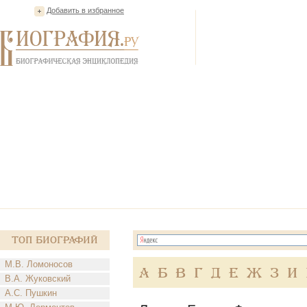
Добавить в избранное
Топ Биографий
М.В. Ломоносов
А
Б
В
Г
Д
Е
Ж
З
И
В.А. Жуковский
А.С. Пушкин