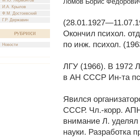
Ломов Борис Федорови
М.Ю. Лермонтов
И.А. Крылов
Ф.М. Достоевский
Г.Р. Державин
(28.01.1927—11.07.1
Окончил психол. отд
Рубрики
по инж. психол. (19
Новости
ЛГУ (1966). В 1972 
в АН СССР Ин-та пс
Явился организаторо
СССР. Чл.-корр. АП
внимание Л. уделял
науки. Разработка п