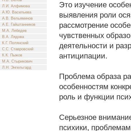
Это изучение особе
Л.И. Алфимова
А.Ю. Васильева
выявления роли ося
А.В. Вельяминов
рассмотрение особ
А.Е. Гайштанников
М.А. Лебедев
чувственных образов
В.А. Лядова
К.Г. Полянский
деятельности и раз
С.С. Ставровский
антиципации.
К.К. Пыжов
М.А. Стырикович
Л.Н. Энгельгард
Проблема образа ра
особенностям конкр
роль и функции псих
Серьезное внимани
психики, проблемам