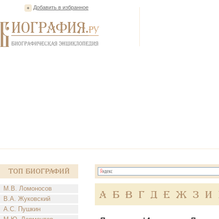
Добавить в избранное
Топ Биографий
М.В. Ломоносов
А
Б
В
Г
Д
Е
Ж
З
И
В.А. Жуковский
А.С. Пушкин