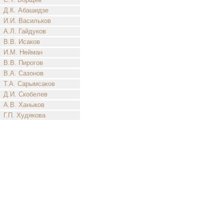
Д.К. Абашидзе
И.И. Васильков
А.Л. Гайдуков
В.В. Исаков
И.М. Нейман
В.В. Пирогов
В.А. Сазонов
Т.А. Сарымсаков
Д.И. Скобелев
А.В. Ханыков
Г.П. Худякова