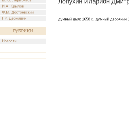
Лопухин Иларион Дмитр
М.Ю. Лермонтов
И.А. Крылов
Ф.М. Достоевский
Г.Р. Державин
думный дьяк 1658 г., думный дворянин 16
Рубрики
Новости