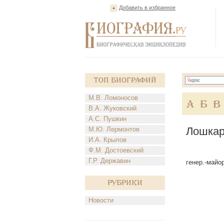
Добавить в избранное
Топ Биографий
М.В. Ломоносов
А
Б
В
В.А. Жуковский
А.С. Пушкин
Лошкар
М.Ю. Лермонтов
И.А. Крылов
Ф.М. Достоевский
Г.Р. Державин
генер.-майор
Рубрики
Новости