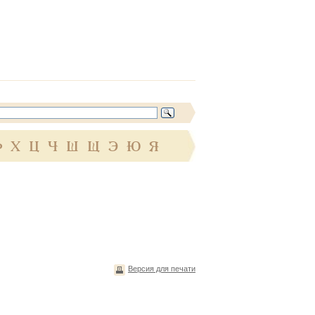
Ф
Х
Ц
Ч
Ш
Щ
Э
Ю
Я
Версия для печати