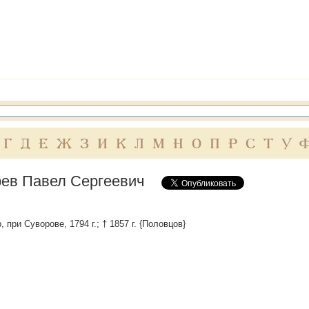
Г
Д
Е
Ж
З
И
К
Л
М
Н
О
П
Р
С
Т
У
ев Павел Сергеевич
, при Суворове, 1794 г.; † 1857 г. {Половцов}