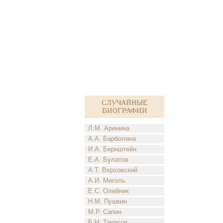
Случайные
биографии
Л.М. Аринина
А.А. Барболина
И.А. Бернштейн
Е.А. Булатов
А.Т. Верховский
А.И. Миголь
Е.С. Олейник
Н.М. Пушкин
М.Р. Сапин
Б.Н. Тарасов