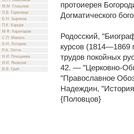
протоиерея Богород
М.М. Глазунов
Л.Б. Горенберг
Догматического бог
Б.Н. Зырянов
П.К. Карцев
М.Ф. Карачаров
Родосский, "Биогра
С.П. Макаль
А.Н. Лоторев
курсов (1814—1869 гг
Р.А. Лятте
трудов покойных рус
Н.И. Плещеева
И.И. Яковлев
42. — "Церковно-Общ
В.В. Гриб
"Православное Обозре
Надеждин, "История 
{Половцов}