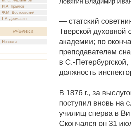
Ловягин Владимир Ива
М.Ю. Лермонтов
И.А. Крылов
Ф.М. Достоевский
Г.Р. Державин
— статский советник
Тверской духовной 
Рубрики
академии; по оконча
Новости
преподавателем сна
в С.-Петербургской,
должность инспекто
В 1876 г., за выслуг
поступил вновь на 
училищ сперва в Вит
Скончался он 31 июл