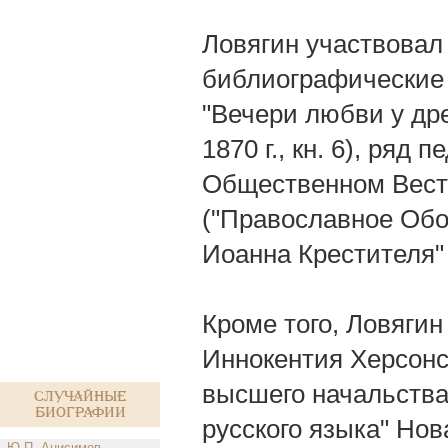
Ловягин участвовал
библиографические и
"Вечери любви у др
1870 г., кн. 6), ряд 
Общественном Вестн
("Православное Обоз
Иоанна Крестителя" 
Кроме того, Ловяги
Иннокентия Херсонск
высшего начальства
Случайные
биографии
русского языка" Но
Ю.П. Анисимов