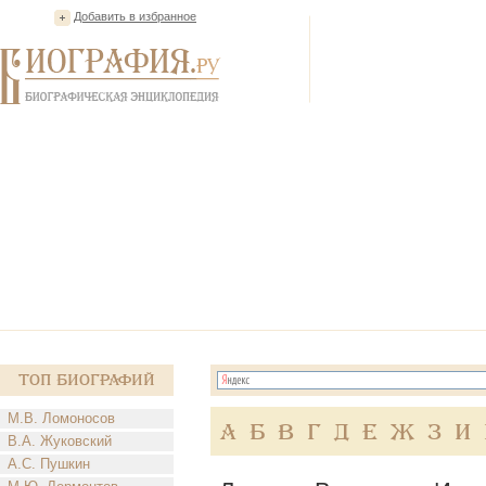
Добавить в избранное
Топ Биографий
М.В. Ломоносов
А
Б
В
Г
Д
Е
Ж
З
И
В.А. Жуковский
А.С. Пушкин