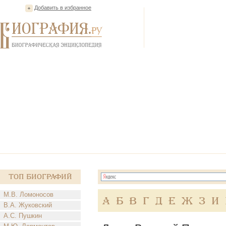
Добавить в избранное
Топ Биографий
М.В. Ломоносов
А
Б
В
Г
Д
Е
Ж
З
И
В.А. Жуковский
А.С. Пушкин