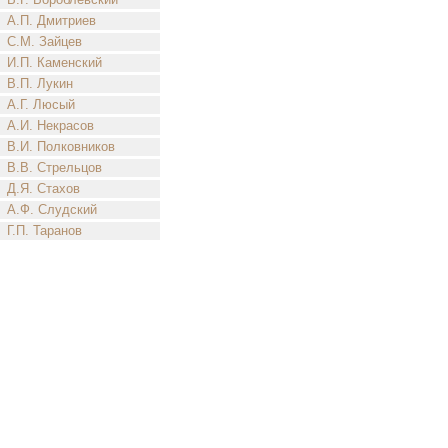
А.П. Дмитриев
С.М. Зайцев
И.П. Каменский
В.П. Лукин
А.Г. Люсый
А.И. Некрасов
В.И. Полковников
В.В. Стрельцов
Д.Я. Стахов
А.Ф. Слудский
Г.П. Таранов