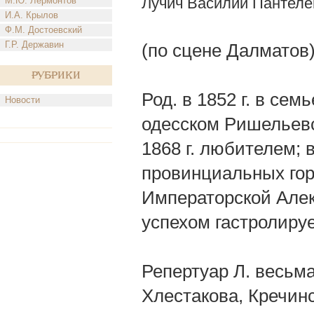
Лучич Василий Пантел
М.Ю. Лермонтов
И.А. Крылов
Ф.М. Достоевский
Г.Р. Державин
(по сцене Далматов
Рубрики
Род. в 1852 г. в се
Новости
одесском Ришельевс
1868 г. любителем; 
провинциальных горо
Императорской Алек
успехом гастролируе
Репертуар Л. весьм
Хлестакова, Кречинс