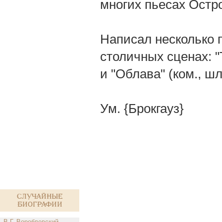
многих пьесах Остро
Написал несколько 
столичных сценах: "
и "Облава" (ком., ш
Ум. {Брокгауз}
Случайные
биографии
В.Г. Вороблевский