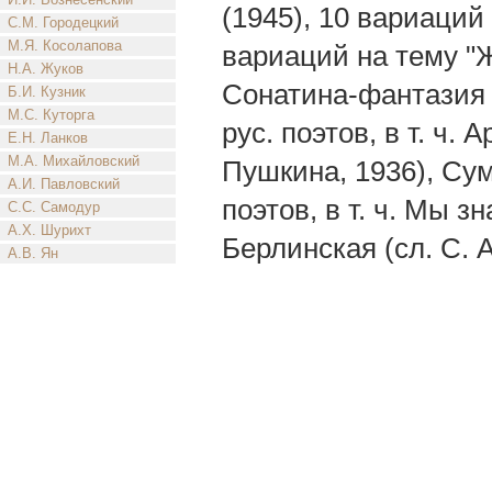
(1945), 10 вариаций 
С.М. Городецкий
М.Я. Косолапова
вариаций на тему "Ж
Н.А. Жуков
Сонатина-фантазия (
Б.И. Кузник
М.С. Куторга
рус. поэтов, в т. ч. 
Е.Н. Ланков
М.А. Михайловский
Пушкина, 1936), Суме
А.И. Павловский
поэтов, в т. ч. Мы з
С.С. Самодур
А.Х. Шурихт
Берлинская (сл. С. 
А.В. Ян