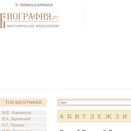
Добавить в избранное
Топ Биографий
М.В. Ломоносов
А
Б
В
Г
Д
Е
Ж
З
И
В.А. Жуковский
А.С. Пушкин