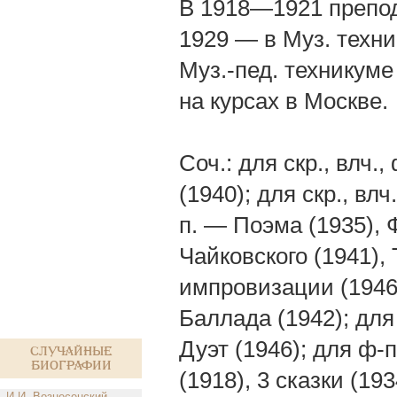
В 1918—1921 препод
1929 — в Муз. техн
Муз.-пед. техникуме
на курсах в Москве.
Соч.: для скр., влч.
(1940); для скр., вл
п. — Поэма (1935), 
Чайковского (1941),
импровизации (1946—
Баллада (1942); для
Дуэт (1946); для ф-
Случайные
биографии
(1918), 3 сказки (19
И.И. Вознесенский