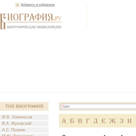
Добавить в избранное
Топ Биографий
М.В. Ломоносов
А
Б
В
Г
Д
Е
Ж
З
И
В.А. Жуковский
А.С. Пушкин