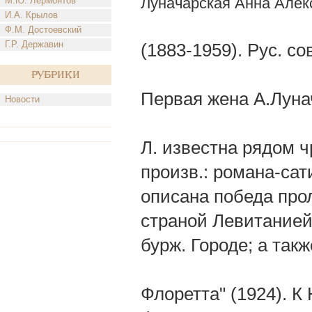
Луначарская Анна Алек
М.Ю. Лермонтов
И.А. Крылов
Ф.М. Достоевский
Г.Р. Державин
(1883-1959). Рус. со
Рубрики
Первая жена А.Лунач
Новости
Л. известна рядом 
произв.: романа-сат
описана победа про
страной Левитанией 
бурж. Городе; а такж
Флоретта" (1924). К