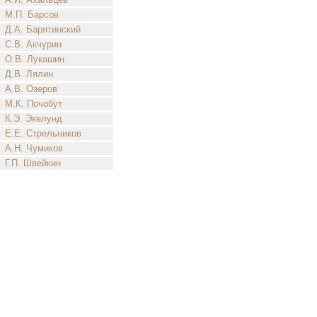
М.П. Барсов
Д.А. Барятинский
С.В. Акчурин
О.В. Лукашин
Д.В. Лялин
А.В. Озеров
М.К. Почобут
К.Э. Экелунд
Е.Е. Стрельников
А.Н. Чумиков
Г.П. Швейкин