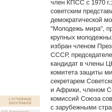
член КПСС с 1970 г.
советским предста
демократической мо
"Молодежь мира", п
крупных молодежных 
избран членом Пре
СССР, председателе
кандидат в члены ЦК
комитета защиты ми
секретарем Советск
и Африки, членом С
комиссий Союза сов
Случайные
биографии
с зарубежными стран
А.П. Антоновский