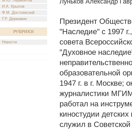
Луньков Александр Гав
М.Ю. Лермонтов
И.А. Крылов
Ф.М. Достоевский
Г.Р. Державин
Президент Обществе
"Наследие" с 1997 г
Рубрики
совета Всероссийск
Новости
"Духовное наследие"
неправительственно
образовательной ор
1947 г. в г. Москве
журналистики МГИМО 
работал на инструм
киностудии детских
служил в Советской