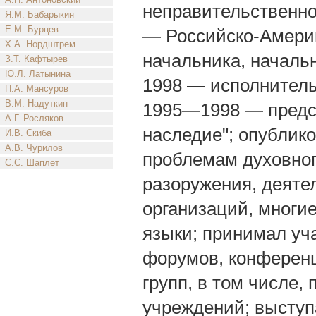
неправительственной
Я.М. Бабарыкин
Е.М. Бурцев
— Российско-Америк
Х.А. Нордштрем
начальника, началь
З.Т. Кафтырев
Ю.Л. Латынина
1998 — исполнитель
П.А. Мансуров
В.М. Надуткин
1995—1998 — предс
А.Г. Росляков
наследие"; опублик
И.В. Скиба
А.В. Чурилов
проблемам духовног
С.С. Шаплет
разоружения, деяте
организаций, многи
языки; принимал уч
форумов, конференц
групп, в том числе
учреждений; выступ