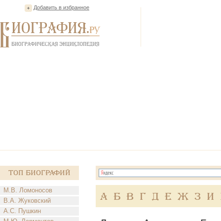
Добавить в избранное
Топ Биографий
М.В. Ломоносов
А
Б
В
Г
Д
Е
Ж
З
И
В.А. Жуковский
А.С. Пушкин