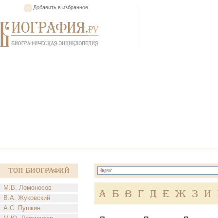
Добавить в избранное
Топ Биографий
М.В. Ломоносов
А
Б
В
Г
Д
Е
Ж
З
И
В.А. Жуковский
А.С. Пушкин