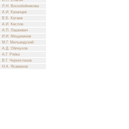
Л.Н. Воскобойникова
А.И. Казанцев
В.Б. Катаев
А.И. Кислов
А.П. Лашкевич
И.И. Мещанинов
М.Г. Мильвидский
А.Д. Облеухов
А.Г. Рябко
В.Г. Черноглазов
Н.А. Ясаманов