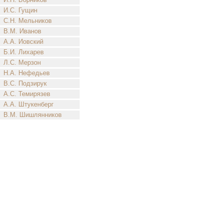
И.С. Гущин
С.Н. Мельников
В.М. Иванов
А.А. Иовский
Б.И. Лихарев
Л.С. Мерзон
Н.А. Нефедьев
В.С. Подзирук
А.С. Темирязев
А.А. Штукенберг
В.М. Шишлянников