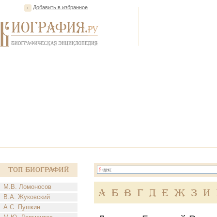
Добавить в избранное
Топ Биографий
М.В. Ломоносов
А
Б
В
Г
Д
Е
Ж
З
И
В.А. Жуковский
А.С. Пушкин