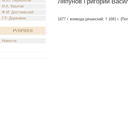
Ляпунов Григорий Васи
М.Ю. Лермонтов
И.А. Крылов
Ф.М. Достоевский
Г.Р. Державин
1677 г. воевода рязанский; † 1681 г. {По
Рубрики
Новости