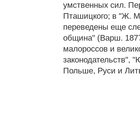
умственных сил. Пер
Пташицкого; в "Ж. M.
переведены еще сле
община" (Варш. 1877
малороссов и великор
законодательств", "
Польше, Руси и Литв