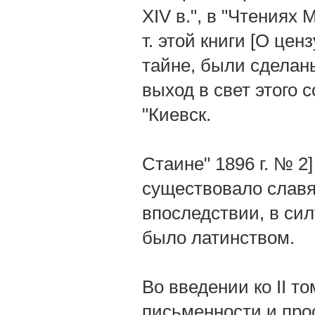
XIV в.", в "Чтениях М
т. этой книги [О це
тайне, были сделан
выход в свет этого с
"Киевск.
Стаине" 1896 г. № 2
существовало славя
впоследствии, в си
было латинством.
Во введении ко II т
письменности и прос