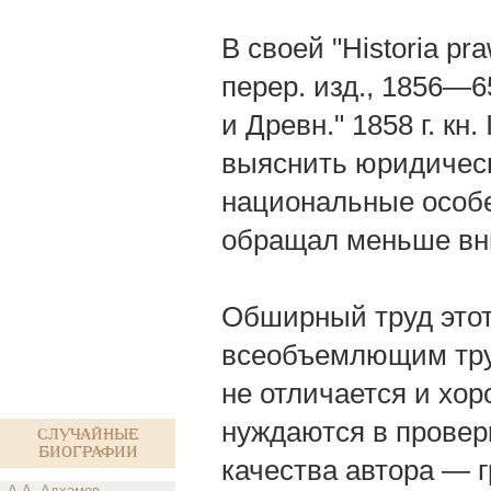
В своей "Historia pr
перер. изд., 1856—65
и Древн." 1858 г. кн.
выяснить юридическ
национальные особе
обращал меньше вн
Обширный труд это
всеобъемлющим труд
не отличается и хо
нуждаются в провер
Случайные
биографии
качества автора — 
А.А. Адхамов