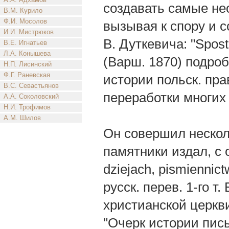
создавать самые не
В.М. Курило
Ф.И. Мосолов
вызывая к спору и с
И.И. Мистрюков
В. Дуткевича: "Spost
В.Е. Игнатьев
Л.А. Конышева
(Варш. 1870) подро
Н.П. Лисинский
Ф.Г. Раневская
истории польск. пр
В.С. Севастьянов
переработки многих 
А.А. Соколовский
Н.И. Трофимов
А.М. Шилов
Он совершил нескол
памятники издал, с 
dziejach, pismiennic
русск. перев. 1-го т
христианской церкви
"Очерк истории пис