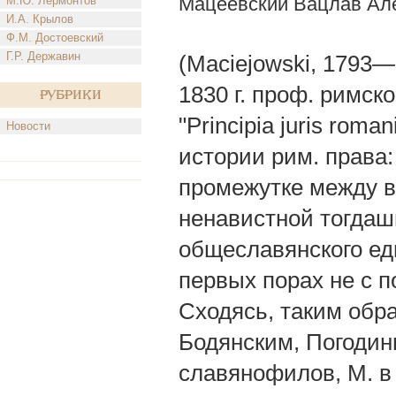
Мацеевский Вацлав Ал
М.Ю. Лермонтов
И.А. Крылов
Ф.М. Достоевский
Г.Р. Державин
(Маciejowski, 1793
1830 г. проф. римск
Рубрики
"Principia juris roma
Новости
истории рим. права: 
промежутке между в
ненавистной тогдаш
общеславянского ед
первых порах не с п
Сходясь, таким обр
Бодянским, Погодин
славянофилов, М. в