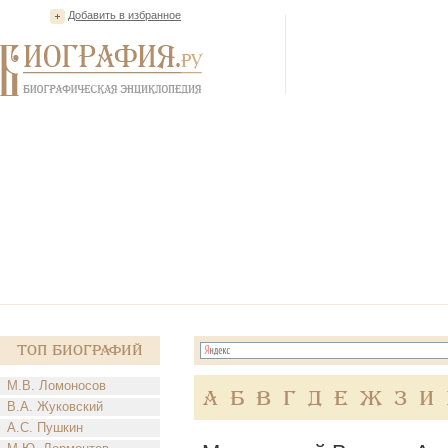
Добавить в избранное
Топ Биографий
М.В. Ломоносов
А
Б
В
Г
Д
Е
Ж
З
И
В.А. Жуковский
А.С. Пушкин