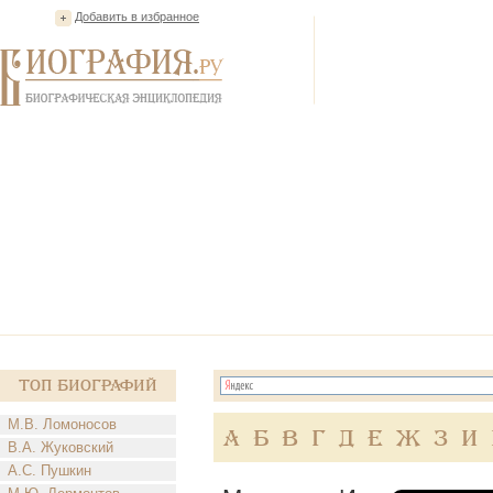
Добавить в избранное
Топ Биографий
М.В. Ломоносов
А
Б
В
Г
Д
Е
Ж
З
И
В.А. Жуковский
А.С. Пушкин