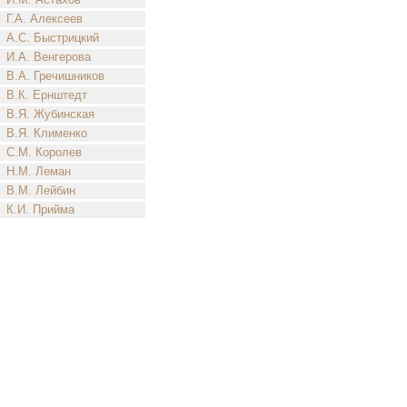
Г.А. Алексеев
А.С. Быстрицкий
И.А. Венгерова
В.А. Гречишников
В.К. Ернштедт
В.Я. Жубинская
В.Я. Клименко
С.М. Королев
Н.М. Леман
В.М. Лейбин
К.И. Прийма