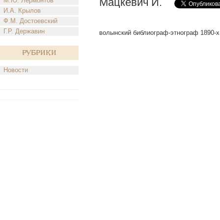
Мацкевич И.
М.Ю. Лермонтов
И.А. Крылов
Ф.М. Достоевский
Г.Р. Державин
волынский библиограф-этнограф 1890-х гг
Рубрики
Новости