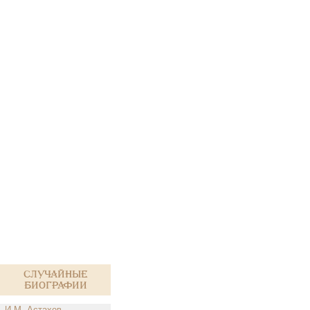
Случайные
биографии
И.М. Астахов