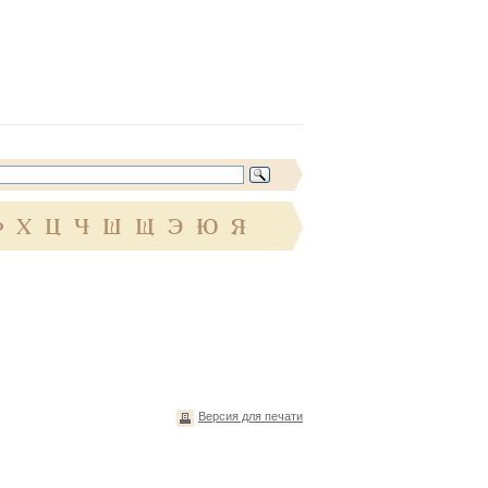
Ф
Х
Ц
Ч
Ш
Щ
Э
Ю
Я
Версия для печати