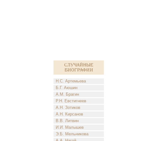
Случайные
биографии
Н.С. Артемьева
Б.Г. Аюшин
А.М. Брагин
Р.Н. Евстигнеев
А.Н. Зотиков
А.Н. Кирсанов
В.В. Литвин
И.И. Малышев
Э.Б. Мельникова
А.А. Нагой