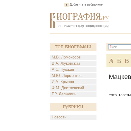
Добавить в избранное
Топ Биографий
М.В. Ломоносов
А
Б
В
В.А. Жуковский
А.С. Пушкин
Мацкев
М.Ю. Лермонтов
И.А. Крылов
Ф.М. Достоевский
Г.Р. Державин
сотр. газеты
Рубрики
Новости