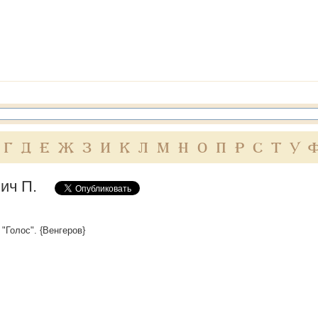
Г
Д
Е
Ж
З
И
К
Л
М
Н
О
П
Р
С
Т
У
ич П.
 "Голос". {Венгеров}