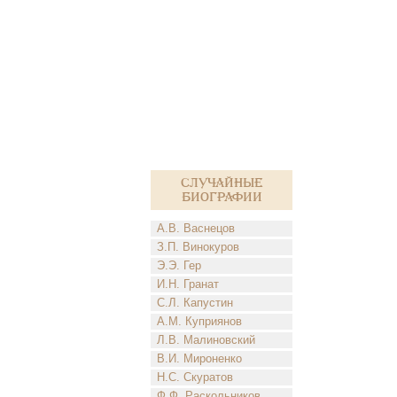
Случайные
биографии
А.В. Васнецов
З.П. Винокуров
Э.Э. Гер
И.Н. Гранат
С.Л. Капустин
А.М. Куприянов
Л.В. Малиновский
В.И. Мироненко
Н.С. Скуратов
Ф.Ф. Раскольников