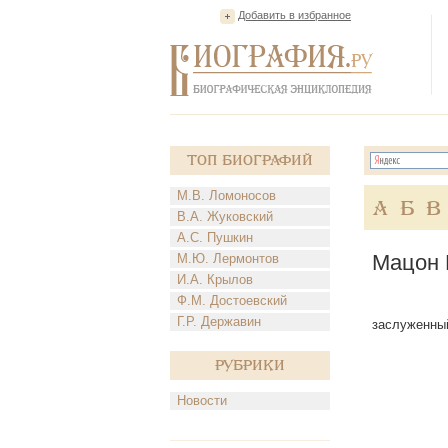
Добавить в избранное
Топ Биографий
М.В. Ломоносов
А
Б
В
В.А. Жуковский
А.С. Пушкин
Мацон 
М.Ю. Лермонтов
И.А. Крылов
Ф.М. Достоевский
Г.Р. Державин
заслуженный
Рубрики
Новости