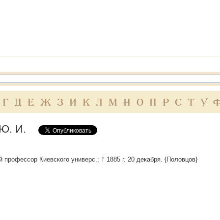
Г
Д
Е
Ж
З
И
К
Л
М
Н
О
П
Р
С
Т
У
Ю. И.
 профессор Киевского универс.; † 1885 г. 20 декабря. {Половцов}