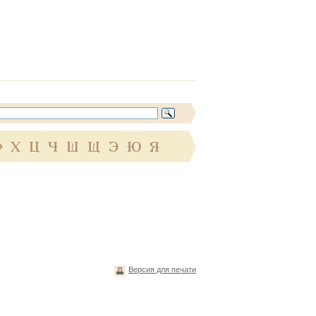
Ф
Х
Ц
Ч
Ш
Щ
Э
Ю
Я
Версия для печати