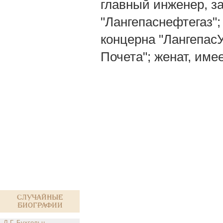
главный инженер, за
"Лангепаснефтегаз"
концерна "Лангепас
Почета"; женат, име
Случайные
биографии
Л.Г. Бухгольц