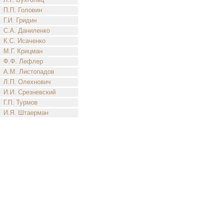
П.П. Головин
Г.И. Гридин
С.А. Даниленко
К.С. Исаченко
М.Г. Крицман
Ф.Ф. Лефлер
А.М. Листопадов
Л.П. Олехнович
И.И. Срезневский
Г.П. Турмов
И.Я. Штаерман