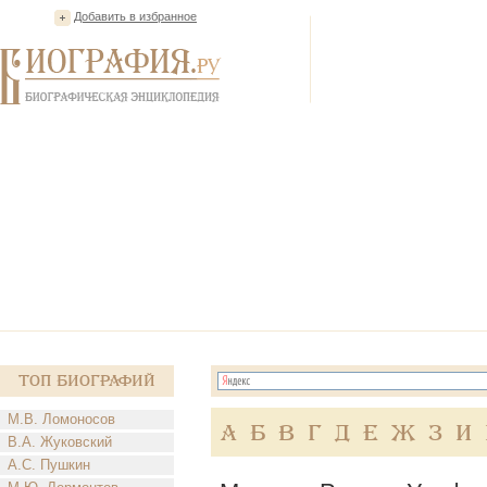
Добавить в избранное
Топ Биографий
М.В. Ломоносов
А
Б
В
Г
Д
Е
Ж
З
И
В.А. Жуковский
А.С. Пушкин