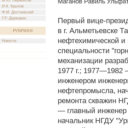
Маганов Равиль Ульфа
М.Ю. Лермонтов
И.А. Крылов
Ф.М. Достоевский
Г.Р. Державин
Первый вице-президе
в г. Альметьевске Т
Рубрики
нефтехимической и 
Новости
специальности "гор
механизации разраб
1977 г.; 1977—1982
инженером инженерн
нефтепромысла, нач
ремонта скважин НГ
— главный инженер
начальник НГДУ "Ур