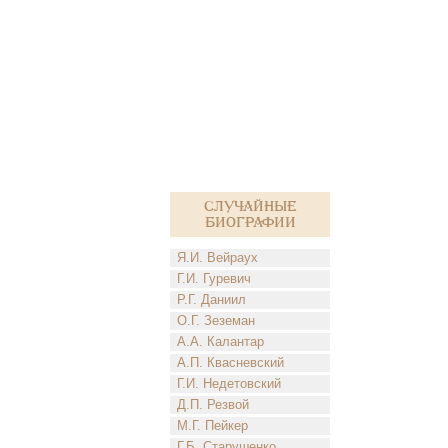
Случайные
биографии
Я.И. Вейраух
Г.И. Гуревич
Р.Г. Даниил
О.Г. Зеземан
А.А. Калантар
А.П. Квасневский
Г.И. Недетовский
Д.П. Резвой
М.Г. Пейкер
Г.Б. Старушенко