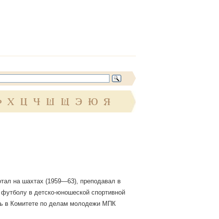
Ф
Х
Ц
Ч
Ш
Щ
Э
Ю
Я
отал на шахтах (1959—63), преподавал в
о футболу в детско-юношеской спортивной
ель в Комитете по делам молодежи МПК