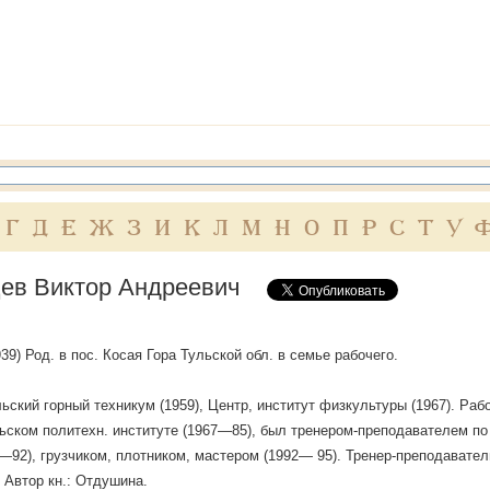
Г
Д
Е
Ж
З
И
К
Л
М
Н
О
П
Р
С
Т
У
ев Виктор Андреевич
1939) Род. в пос. Косая Гора Тульской обл. в семье рабочего.
ьский горный техникум (1959), Центр, институт физкультуры (1967). Раб
ьском политехн. институте (1967—85), был тренером-преподавателем п
—92), грузчиком, плотником, мастером (1992— 95). Тренер-преподават
. Автор кн.: Отдушина.