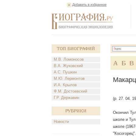
Добавить в избранное
Топ Биографий
М.В. Ломоносов
А
Б
В
В.А. Жуковский
А.С. Пушкин
Макарц
М.Ю. Лермонтов
И.А. Крылов
Ф.М. Достоевский
Г.Р. Державин
(р. 27. 04. 
Рубрики
Окончил Тул
школе и Тул
Новости
школе (1967
"Косогорец"