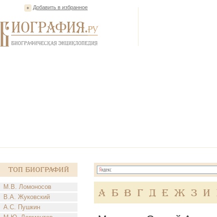
Добавить в избранное
Топ Биографий
М.В. Ломоносов
А
Б
В
Г
Д
Е
Ж
З
И
В.А. Жуковский
А.С. Пушкин