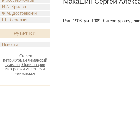
Макашин Сергей Алекс
М.Ю. Лермонтов
И.А. Крылов
Ф.М. Достоевский
Г.Р. Державин
Род. 1906, ум. 1989. Литературовед, за
Рубрики
Новости
Огарев
петр
Журман
Леманский
туймазы
Юрий лавров
биография
Анастасия
чайковская