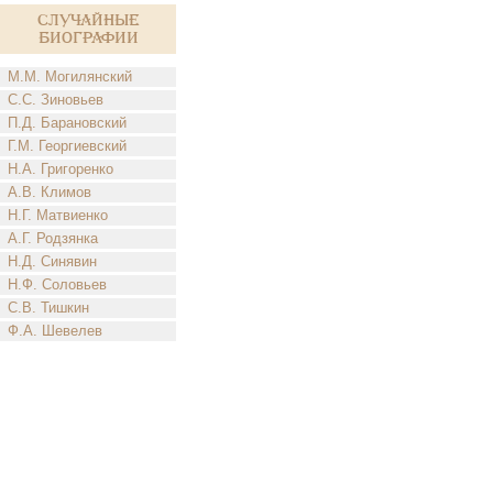
Случайные
биографии
М.М. Могилянский
С.С. Зиновьев
П.Д. Барановский
Г.М. Георгиевский
Н.А. Григоренко
А.В. Климов
Н.Г. Матвиенко
А.Г. Родзянка
Н.Д. Синявин
Н.Ф. Соловьев
С.В. Тишкин
Ф.А. Шевелев