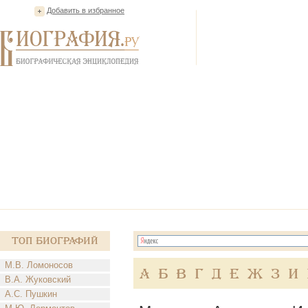
Добавить в избранное
Топ Биографий
М.В. Ломоносов
А
Б
В
Г
Д
Е
Ж
З
И
В.А. Жуковский
А.С. Пушкин