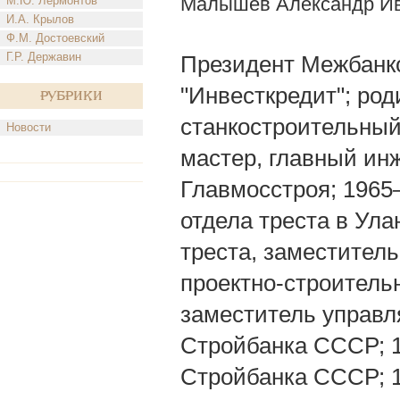
Малышев Александр И
М.Ю. Лермонтов
И.А. Крылов
Ф.М. Достоевский
Г.Р. Державин
Президент Межбанко
"Инвесткредит"; род
Рубрики
станкостроительный
Новости
мастер, главный ин
Главмосстроя; 1965
отдела треста в Ул
треста, заместитель
проектно-строитель
заместитель управл
Стройбанка СССР; 
Стройбанка СССР; 