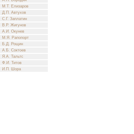
М.Т. Елизаров
Д.П. Автухов
С.Г. Заплатин
В.Р. Жигунов
А.И. Окунев
М.Я. Рапопорт
Б.Д. Рощин
А.Б. Соктоев
Я.А. Тальтс
Ф.И. Титов
И.П. Шора