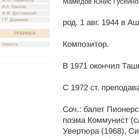
Мамедов Юнис Гусейно
М.Ю. Лермонтов
И.А. Крылов
Ф.М. Достоевский
Г.Р. Державин
род. 1 авг. 1944 в А
Рубрики
Композитор.
Новости
В 1971 окончил Ташк
С 1972 ст. преподав
Соч.: балет Пионерс
поэма Коммунист (сл
Увертюра (1968), Си