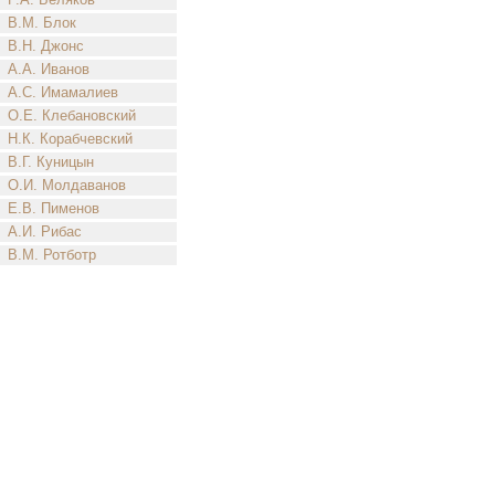
В.М. Блок
В.Н. Джонс
А.А. Иванов
А.С. Имамалиев
О.Е. Клебановский
Н.К. Корабчевский
В.Г. Куницын
О.И. Молдаванов
Е.В. Пименов
А.И. Рибас
В.М. Ротботр