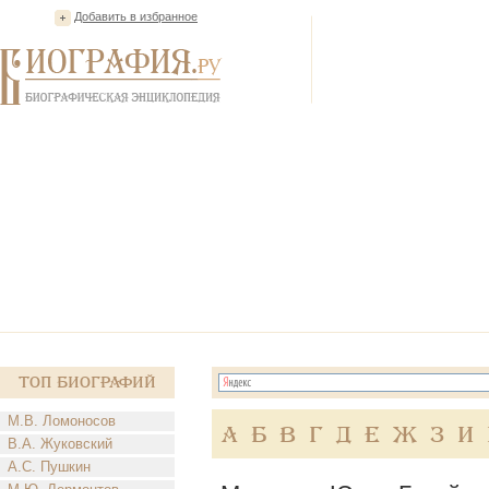
Добавить в избранное
Топ Биографий
М.В. Ломоносов
А
Б
В
Г
Д
Е
Ж
З
И
В.А. Жуковский
А.С. Пушкин