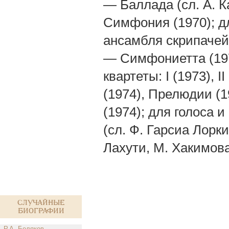
— Баллада (сл. А. К
Симфония (1970); дл
ансамбля скрипачей 
— Симфониетта (1976
квартеты: I (1973), I
(1974), Прелюдии (1
(1974); для голоса и
(сл. Ф. Гарсиа Лорки
Лахути, М. Хакимова
Случайные
биографии
Р.А. Беляков