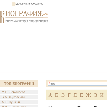
Добавить в избранное
Топ Биографий
М.В. Ломоносов
А
Б
В
Г
Д
Е
Ж
З
И
В.А. Жуковский
А.С. Пушкин