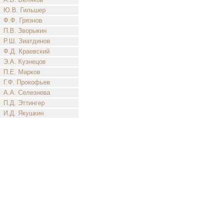
Ю.В. Гильшер
Ф.Ф. Грязнов
П.В. Зворыкин
Р.Ш. Зиатдинов
Ф.Д. Краевский
Э.А. Кузнецов
П.Е. Марков
Г.Ф. Прокофьев
А.А. Селезнева
П.Д. Эттингер
И.Д. Якушкин