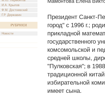
Мамонтова Елена Викт
М.Ю. Лермонтов
И.А. Крылов
Ф.М. Достоевский
Г.Р. Державин
Президент Санкт-Пе
город" с 1996 г.; ро
Рубрики
прикладной математ
Новости
государственного уни
комсомольской и пе
средней школы, дир
"Пулковская"; в 198
традиционной китай
избирательной коми
имеет сына.