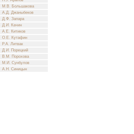
М.В. Большакова
А.Д. Джаныбеков
Д.Ф. Запара
Д.И. Качин
А.Е. Китиков
О.Е. Кутафин
Р.А. Литвак
Д.И. Порецкий
В.М. Порохова
М.И. Сунбулов
А.Н. Синицын