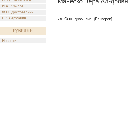
Манеско Вера Ал-дров
М.Ю. Лермонтов
И.А. Крылов
Ф.М. Достоевский
Г.Р. Державин
чл. Общ. драм. пис. {Венгеров}
Рубрики
Новости