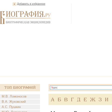
Добавить в избранное
Топ Биографий
М.В. Ломоносов
А
Б
В
Г
Д
Е
Ж
З
И
В.А. Жуковский
А.С. Пушкин