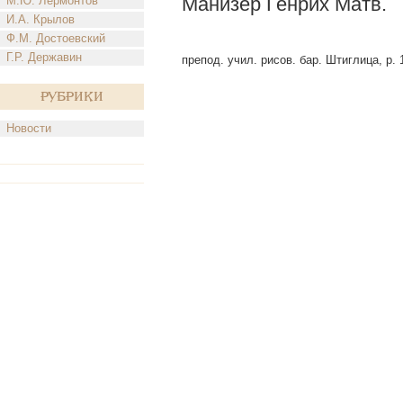
Манизер Генрих Матв.
М.Ю. Лермонтов
И.А. Крылов
Ф.М. Достоевский
Г.Р. Державин
препод. учил. рисов. бар. Штиглица, р. 
Рубрики
Новости