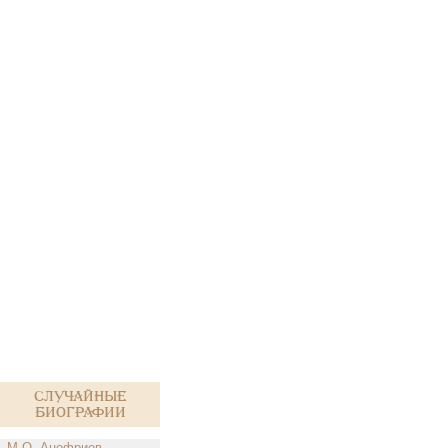
Случайные
биографии
М.О. Анофриев