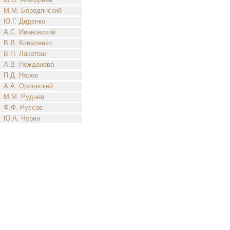
М.М. Бородянский
Ю.Г. Диденко
А.С. Ивановский
В.Л. Коваленко
В.П. Лакатош
А.В. Нежданова
П.Д. Норов
А.А. Орловский
М.М. Руднев
Ф.Ф. Руссов
Ю.А. Чурин