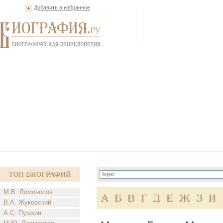
Добавить в избранное
Топ Биографий
М.В. Ломоносов
А
Б
В
Г
Д
Е
Ж
З
И
В.А. Жуковский
А.С. Пушкин